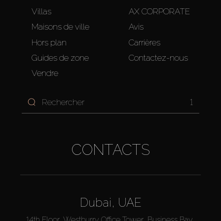
Villas
AX CORPORATE
Maisons de ville
Avis
Hors plan
Carrières
Guides de zone
Contactez-nous
Vendre
1
CONTACTS
Dubai, UAE
14th Floor, Westburry Office Tower, Business Bay,