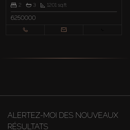
2
3
1201
sq.ft
6250000
ALERTEZ-MOI DES NOUVEAUX
RÉSULTATS