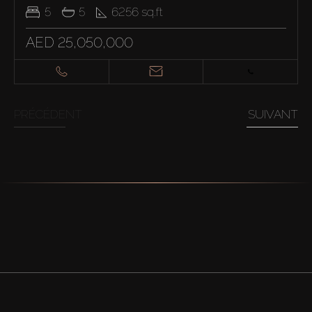
5
5
6256
sq.ft
AED 25,050,000
PRÉCÉDENT
SUIVANT