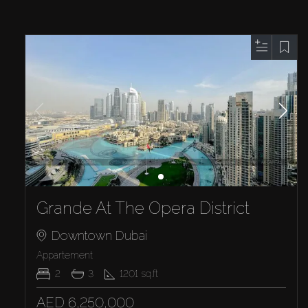
Grande At The Opera District
Downtown Dubai
Appartement
2
3
1201
sq.ft
AED 6,250,000