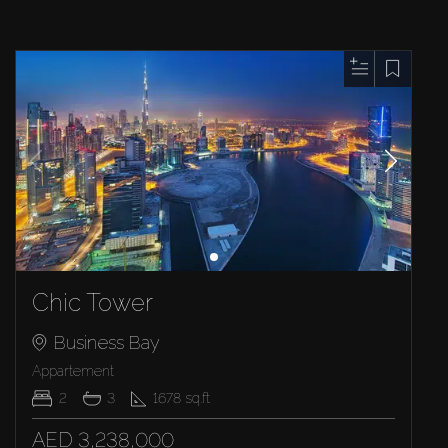
Chic Tower
Business Bay
Appartement
2
3
1678
sq.ft
AED 3,238,000