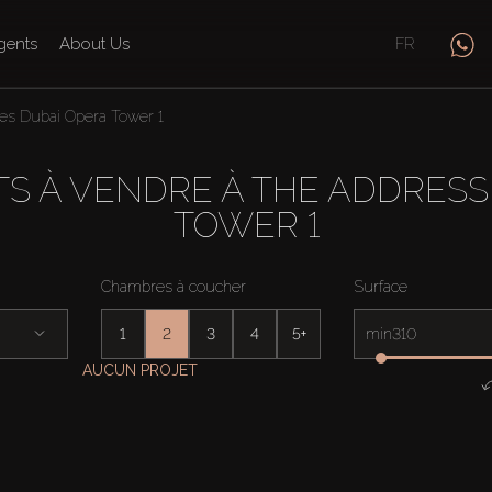
gents
About Us
FR
es Dubai Opera Tower 1
 À VENDRE À THE ADDRESS
TOWER 1
Chambres à coucher
Surface
1
2
3
4
5+
min
AUCUN PROJET