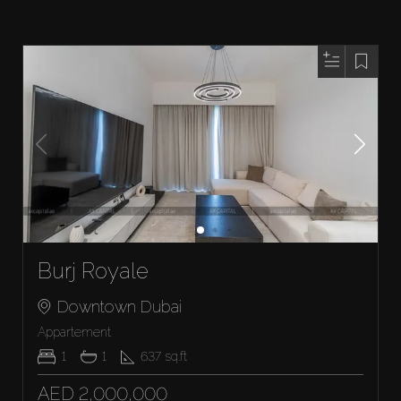
Burj Royale
Downtown Dubai
Appartement
1
1
637
sq.ft
AED 2,000,000