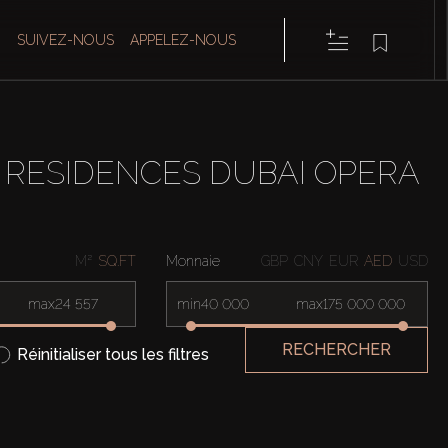
SUIVEZ-NOUS
APPELEZ-NOUS
 RESIDENCES DUBAI OPERA
M²
SQ.FT
Monnaie
GBP
CNY
EUR
AED
USD
max
min
max
RECHERCHER
Réinitialiser tous les filtres