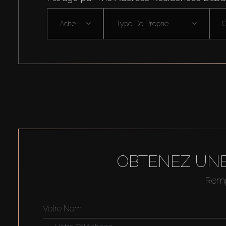
Acheter
Type De Proprié ...
OBTENEZ UNE
Rempl