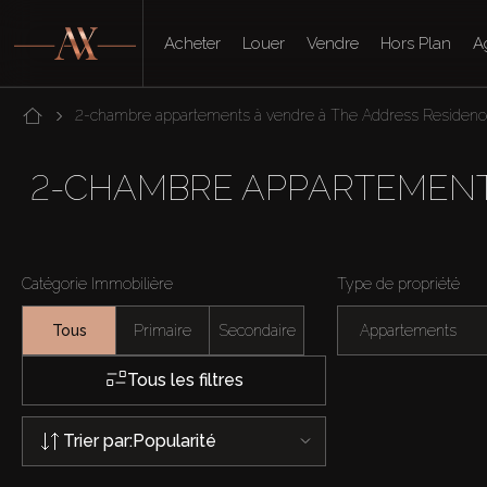
Acheter
Louer
Vendre
Hors Plan
A
2-chambre appartements à vendre à The Address Residenc
2-CHAMBRE APPARTEMENTS
Catégorie Immobilière
Type de propriété
Tous
Primaire
Secondaire
Appartements
Tous les filtres
Trier par:
Popularité