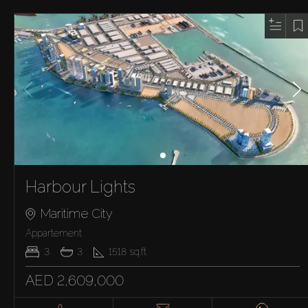
Harbour Lights
Maritime City
Appartement
3
3
1518
sq.ft
AED 2,609,000