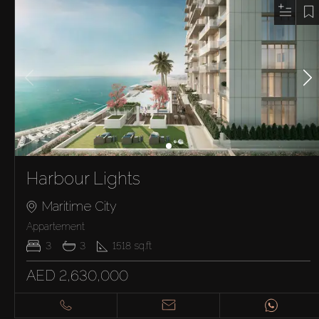
Harbour Lights
Maritime City
Appartement
3
3
1518
sq.ft
AED 2,630,000