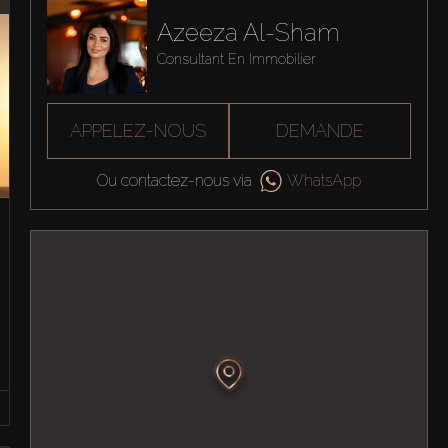
Azeeza Al-Sham
Consultant En Immobilier
APPELEZ-NOUS
DEMANDE
Ou contactez-nous via
WhatsApp