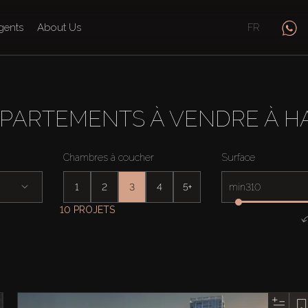
gents
About Us
FR
PARTEMENTS À VENDRE À H
Chambres à coucher
Surface
1
2
3
4
5+
min
10 PROJETS