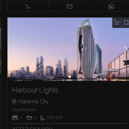
Harbour Lights
Maritime City
Appartement
3
3
1518
sq.ft