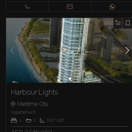
Harbour Lights
Maritime City
Appartement
3
3
1507
sq.ft