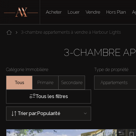
Acheter
Louer
Vendre
Hors Plan
A
3-chambre appartements à vendre à Harbour Lights
3-CHAMBRE AP
Catégorie Immobilière
Type de propriété
Tous
Primaire
Secondaire
Appartements
Tous les filtres
Trier par:
Popularité