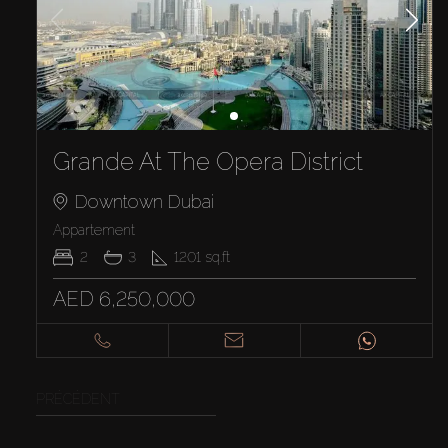
Grande At The Opera District
Downtown Dubai
Appartement
2
3
1201
sq.ft
AED 6,250,000
PRÉCÉDENT