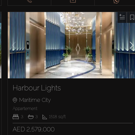
Harbour Lights
Maritime City
Appartement
3
3
1518
sq.ft
AED 2,579,000