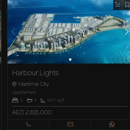
Harbour Lights
Maritime City
Appartement
3
3
1507
sq.ft
AED 2,615,000