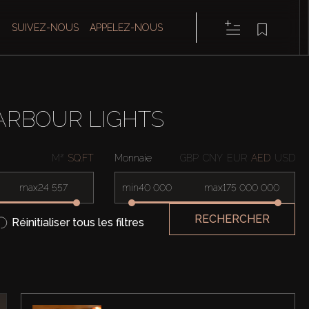
SUIVEZ-NOUS
APPELEZ-NOUS
ARBOUR LIGHTS
M²
SQ.FT
Monnaie
GBP
CNY
EUR
AED
USD
max
min
max
RECHERCHER
Réinitialiser tous les filtres