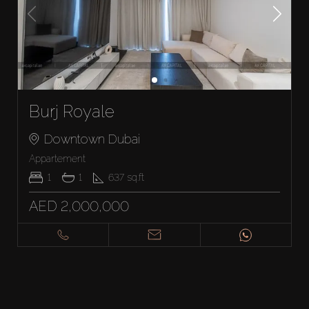
Burj Royale
Downtown Dubai
Appartement
1
1
637
sq.ft
AED 2,000,000