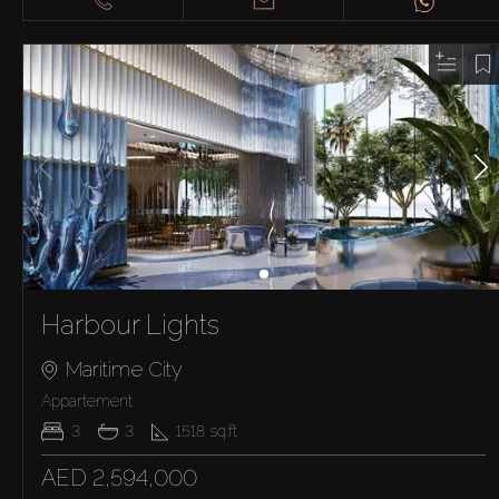
Harbour Lights
Maritime City
Appartement
3
3
1518
sq.ft
AED 2,594,000