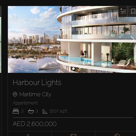
Harbour Lights
Maritime City
Appartement
3
3
1507
sq.ft
AED 2,600,000