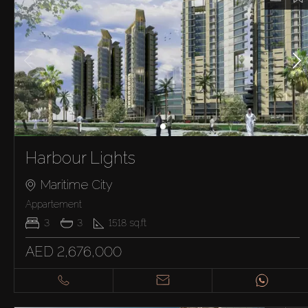
Harbour Lights
Maritime City
Appartement
3
3
1518
sq.ft
AED 2,676,000