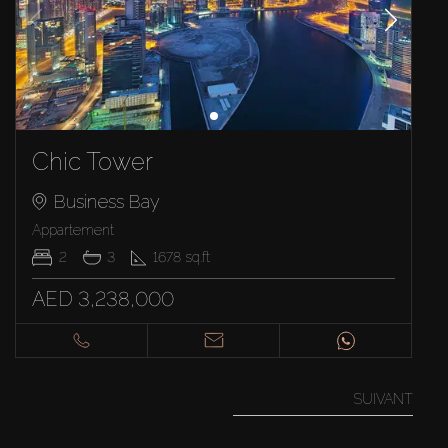
Chic Tower
Business Bay
Appartement
2
3
1678
sq.ft
AED 3,238,000
SUIVANT