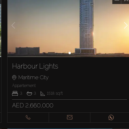
Harbour Lights
Maritime City
Appartement
3
3
1518
sq.ft
AED 2,660,000