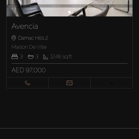
Avencia
Damac Hills 2
Maison De Ville
3
3
1248
sq.ft
AED 97,000