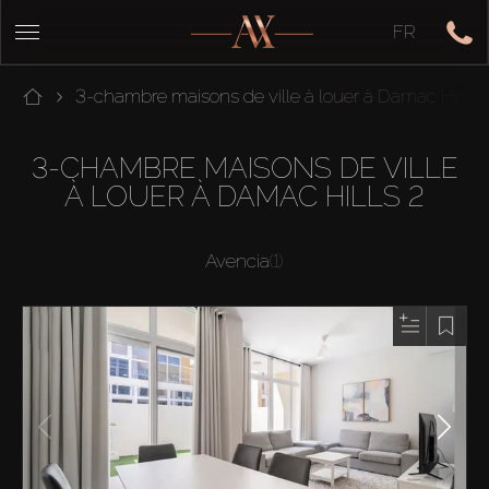
FR
3-chambre maisons de ville à louer à Damac Hills 
3-CHAMBRE MAISONS DE VILLE
À LOUER À DAMAC HILLS 2
Avencia
(1)