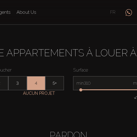
gents
About Us
FR
 APPARTEMENTS À LOUER À
oucher
Surface
2
3
4
5+
min
m
AUCUN PROJET
PARDON