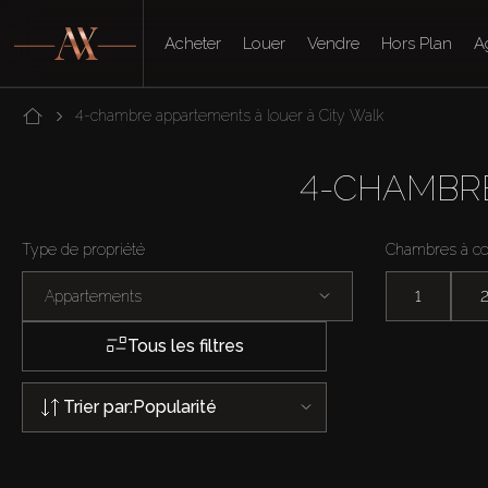
Acheter
Louer
Vendre
Hors Plan
A
4-chambre appartements à louer à City Walk
4-CHAMBRE
Type de propriété
Chambres à c
Appartements
1
Tous les filtres
Trier par:
Popularité