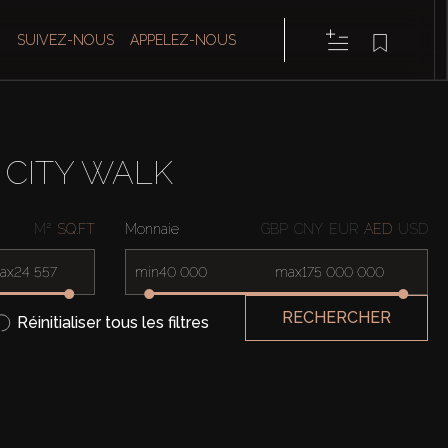
SUIVEZ-NOUS
APPELEZ-NOUS
 CITY WALK
M²
SQ.FT
Monnaie
GBP
CNY
EUR
AED
USD
ax
min
max
RECHERCHER
Réinitialiser tous les filtres