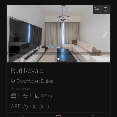
Burj Royale
Downtown Dubai
Appartement
1
1
637
sq.ft
AED 2,000,000