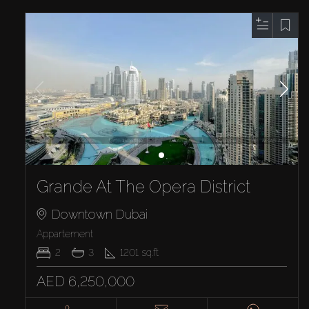
Grande At The Opera District
Downtown Dubai
Appartement
2
3
1201
sq.ft
AED 6,250,000