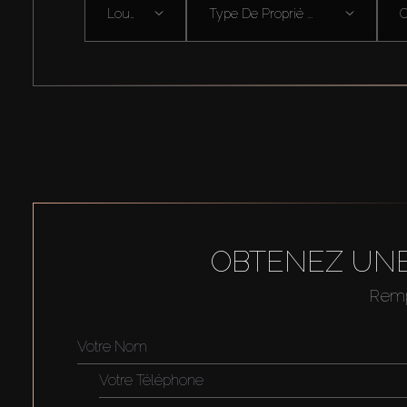
Louer
Type De Proprié ...
OBTENEZ UNE
Rempl