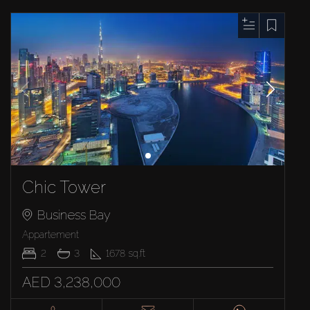
Chic Tower
Business Bay
Appartement
2
3
1678
sq.ft
AED 3,238,000