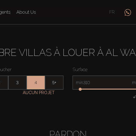
gents
About Us
FR
RE VILLAS À LOUER À AL W
oucher
Surface
2
3
4
5+
min
m
AUCUN PROJET
PARDON