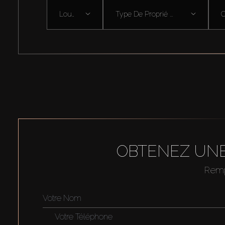
Louer
Type De Proprié ...
OBTENEZ UNE
Rempl