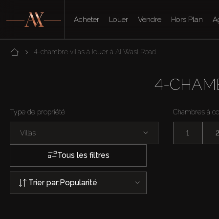
Acheter
Louer
Vendre
Hors Plan
A
4-chambre villas à louer à Al Wasl Road
4-CHAMB
Type de propriété
Chambres à c
Villas
1
Tous les filtres
Trier par:
Popularité