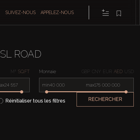
SUIVEZ-NOUS
APPELEZ-NOUS
ASL ROAD
M²
SQ.FT
Monnaie
GBP
CNY
EUR
AED
USD
ax
min
max
RECHERCHER
Réinitialiser tous les filtres