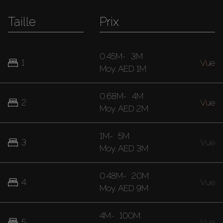
Taille
Prix
0.45M
-
3M
1
Vue
Moy.
AED 1M
0.68M
-
4M
2
Vue
Moy.
AED 2M
1M
-
5M
3
Vue
Moy.
AED 3M
0.48M
-
20M
4
Vue
Moy.
AED 9M
4M
-
100M
5
Vue