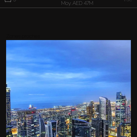
Moy.
AED 47M
37M
7
Vue
Moy.
AED 37M
Zones proches