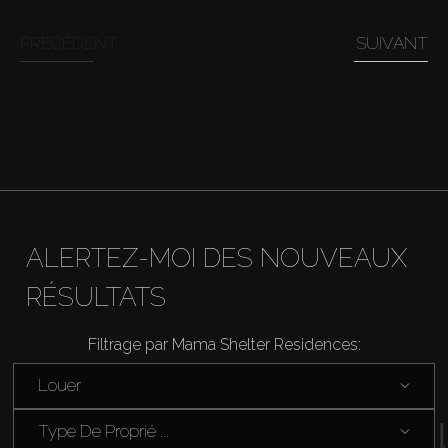
PRÉCÉDENT
SUIVANT
Acheter
Louer
Vendre
Hors Plan
ALERTEZ-MOI DES NOUVEAUX
RÉSULTATS
Agents
Filtrage par Mama Shelter Residences:
About Us
Louer
Type De Proprié ...