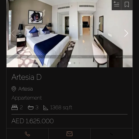
Artesia D
Artesia
Appartement
2
3
1368
sq.ft
AED 1,625,000