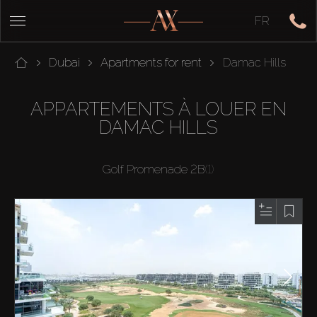
FR
Dubai
Apartments for rent
Damac Hills
APPARTEMENTS À LOUER EN
DAMAC HILLS
Golf Promenade 2B
(1)