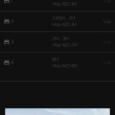
1
Vue
Moy.
AED 1M
0.85M
-
2M
2
Vue
Moy.
AED 1M
2M
-
3M
3
Vue
Moy.
AED 2M
6M
6
Vue
Moy.
AED 6M
Zones proches