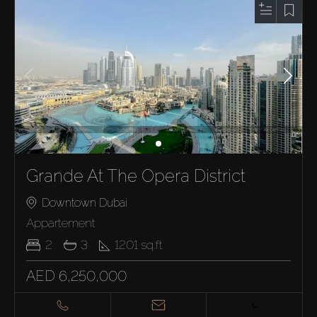
Grande At The Opera District
Downtown Dubai
Appartement
2
3
1201
sq.ft
AED 6,250,000