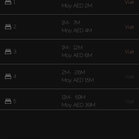
1
Vue
Moy.
AED 2M
1M
-
7M
2
Vue
Moy.
AED 4M
1M
-
12M
3
Vue
Moy.
AED 6M
2M
-
26M
4
Vue
Moy.
AED 15M
11M
-
59M
5
Vue
Moy.
AED 39M
20M
-
28M
7
Vue
Moy.
AED 24M
Zones proches