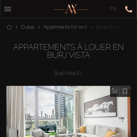
FR
Dubai
Apartments for rent
Downtown Dubai
APPARTEMENTS À LOUER EN
BURJ VISTA
Burj Vista 1
(1)