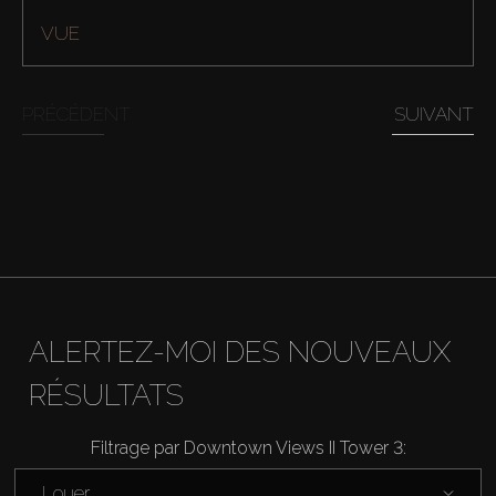
VUE
PRÉCÉDENT
SUIVANT
Acheter
ALERTEZ-MOI DES NOUVEAUX
RÉSULTATS
Louer
Filtrage par Downtown Views II Tower 3:
Vendre
Louer