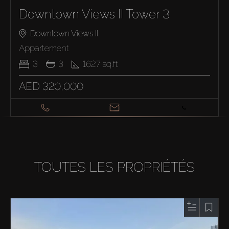
Downtown Views II Tower 3
Downtown Views II
Appartement
3
3
1627
sq.ft
AED 320,000
TOUTES LES PROPRIÉTÉS