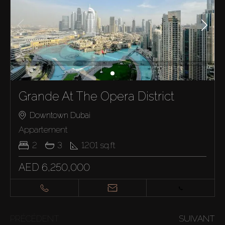
Grande At The Opera District
Downtown Dubai
Appartement
2
3
1201
sq.ft
AED 6,250,000
PRÉCÉDENT
SUIVANT