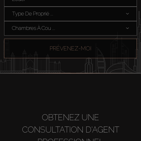
Hors Plan
Type De Proprié ...
Agents
Chambres À Cou ...
About Us
PRÉVENEZ-MOI
OBTENEZ UNE
CONSULTATION D'AGENT