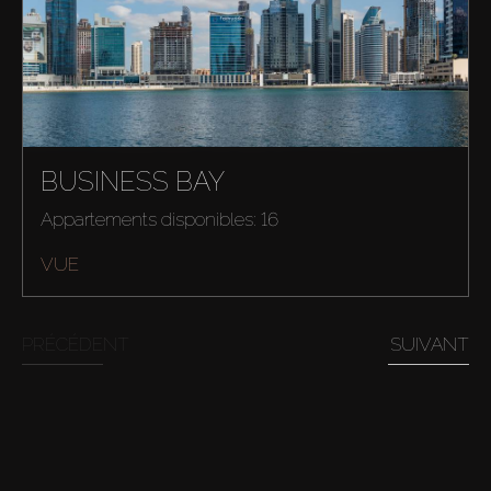
Acheter
BUSINESS BAY
Louer
Appartements disponibles: 16
VUE
Vendre
Hors Plan
PRÉCÉDENT
SUIVANT
Agents
About Us