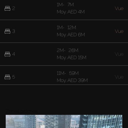
1M
-
7M
2
Vue
Moy.
AED 4M
1M
-
12M
3
Vue
Moy.
AED 6M
2M
-
26M
4
Vue
Moy.
AED 15M
11M
-
59M
5
Vue
Moy.
AED 39M
20M
-
28M
7
Vue
Moy.
AED 24M
Zones proches