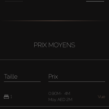
PRIX MOYENS
Taille
Prix
0.90M
-
4M
1
Vue
Moy.
AED 2M