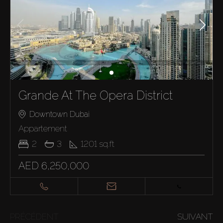
Grande At The Opera District
Downtown Dubai
Appartement
2
3
1201
sq.ft
AED 6,250,000
PRÉCÉDENT
SUIVANT