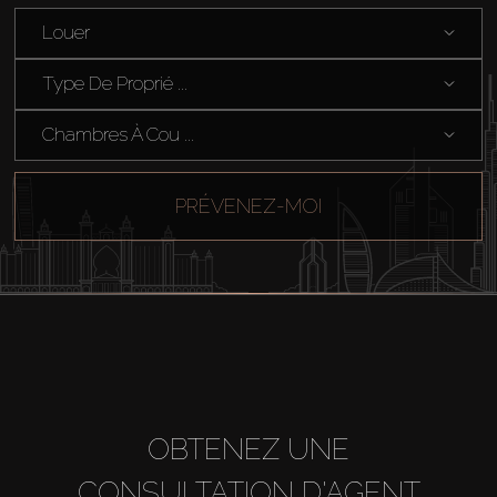
Louer
Hors Plan
Type De Proprié ...
Agents
Chambres À Cou ...
About Us
PRÉVENEZ-MOI
OBTENEZ UNE
CONSULTATION D'AGENT