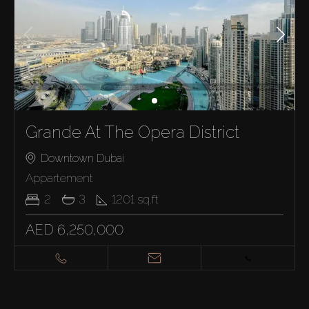
Grande At The Opera District
Downtown Dubai
Appartement
2
3
1201
sq.ft
AED 6,250,000