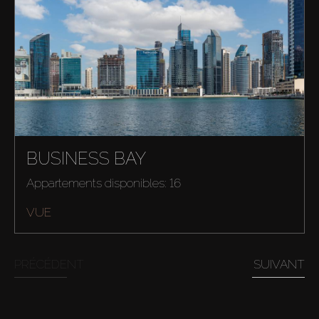
Acheter
Louer
BUSINESS BAY
Appartements disponibles: 16
Vendre
VUE
Hors Plan
PRÉCÉDENT
SUIVANT
Agents