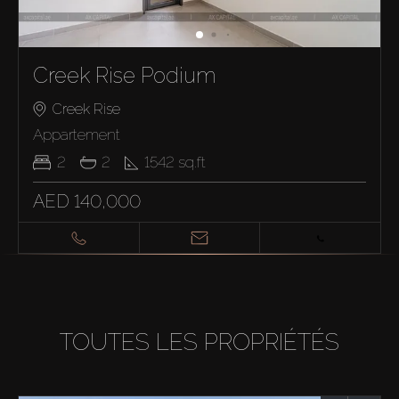
Creek Rise Podium
Creek Rise
Appartement
2
2
1542
sq.ft
AED 140,000
TOUTES LES PROPRIÉTÉS