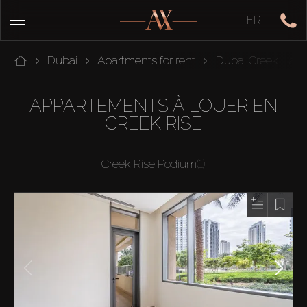
FR
Dubai
Apartments for rent
Dubai Creek Harb
APPARTEMENTS À LOUER EN
CREEK RISE
Creek Rise Podium
(1)