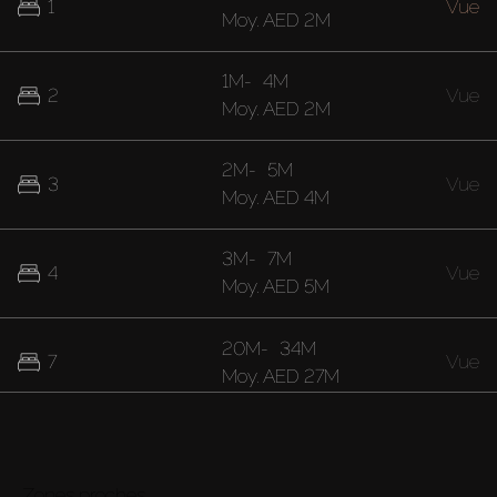
1
Vue
Moy.
AED 2M
1M
-
4M
2
Vue
Moy.
AED 2M
2M
-
5M
3
Vue
Moy.
AED 4M
3M
-
7M
4
Vue
Moy.
AED 5M
20M
-
34M
7
Vue
Moy.
AED 27M
Zones proches