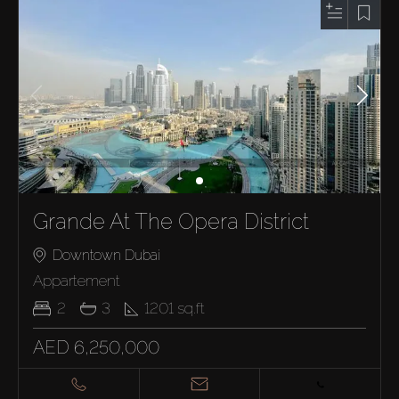
Grande At The Opera District
Downtown Dubai
Appartement
2
3
1201
sq.ft
AED 6,250,000