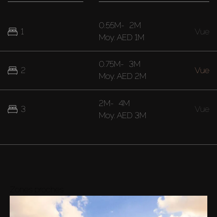
0.55M
-
2M
1
Vue
Moy.
AED 1M
0.75M
-
3M
2
Vue
Moy.
AED 2M
2M
-
4M
3
Vue
Moy.
AED 3M
Zones proches