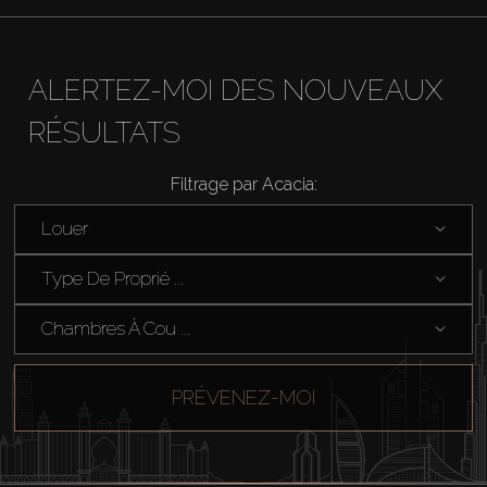
Vendre
ALERTEZ-MOI DES NOUVEAUX
Hors Plan
RÉSULTATS
Filtrage par Acacia:
Agents
Louer
About Us
Type De Proprié ...
Chambres À Cou ...
PRÉVENEZ-MOI