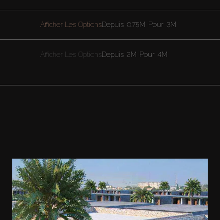
Afficher Les Options
Depuis
0.75M
Pour
3M
Afficher Les Options
Depuis
2M
Pour
4M