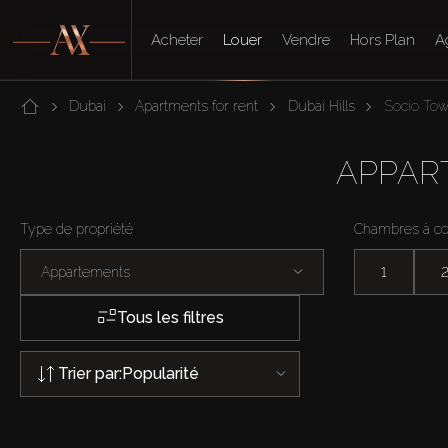
Acheter
Louer
Vendre
Hors Plan
A
Dubai
Apartments for rent
Dubai Hills
Socio Tow
APPAR
Type de propriété
Chambres à c
Appartements
1
Tous les filtres
Trier par:
Popularité