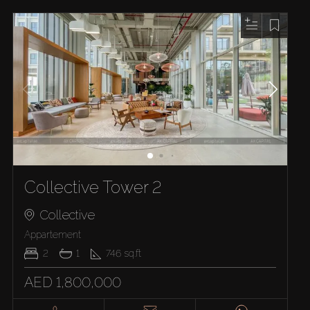
Collective Tower 2
Collective
Appartement
2
1
746
sq.ft
AED 1,800,000