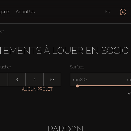
gents
About Us
FR
er
TEMENTS À LOUER EN SOCIO
oucher
Surface
2
3
4
5+
min
m
AUCUN PROJET
PARDON