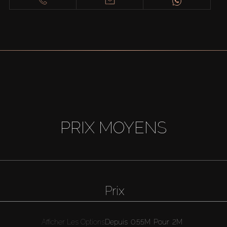
PRIX MOYENS
Prix
Afficher Les Options
Depuis
0.55M
Pour
2M