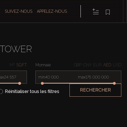
SUIVEZ-NOUS
APPELEZ-NOUS
 TOWER
M²
SQ.FT
Monnaie
GBP
CNY
EUR
AED
USD
ax
min
max
RECHERCHER
Réinitialiser tous les filtres