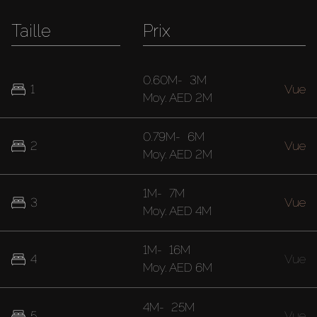
Taille
Prix
0.60M
-
3M
1
Vue
Moy.
AED 2M
0.79M
-
6M
2
Vue
Moy.
AED 2M
1M
-
7M
3
Vue
Moy.
AED 4M
1M
-
16M
4
Vue
Moy.
AED 6M
4M
-
25M
5
Vue