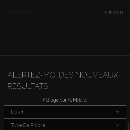
PRÉCÉDENT
SUIVANT
Louer
Vendre
Hors Plan
Agents
ALERTEZ-MOI DES NOUVEAUX
About Us
RÉSULTATS
Filtrage par Al Majara:
Louer
Type De Proprié ...