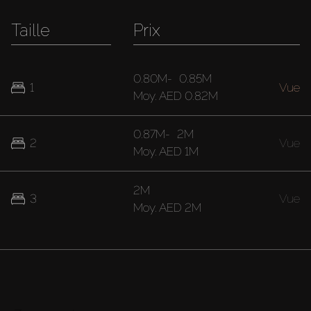
Taille
Prix
0.80M
-
0.85M
1
Vue
Moy.
AED 0.82M
0.87M
-
2M
2
Vue
Moy.
AED 1M
2M
3
Vue
Moy.
AED 2M