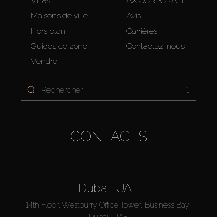
Villas
AX CORPORATE
Maisons de ville
Avis
Hors plan
Carrières
Guides de zone
Contactez-nous
Vendre
1
CONTACTS
Dubai, UAE
14th Floor, Westburry Office Tower, Business Bay,
Dubai, UAE