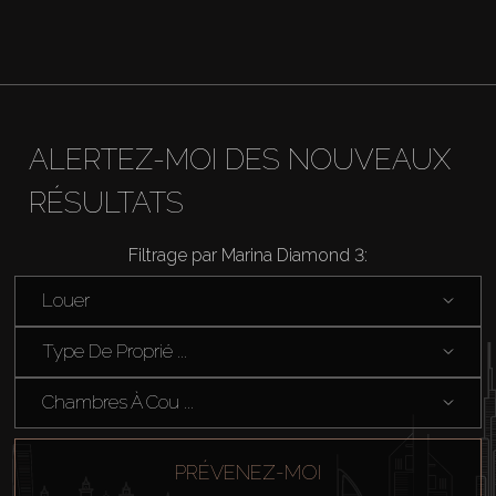
Louer
Vendre
ALERTEZ-MOI DES NOUVEAUX
Hors Plan
RÉSULTATS
Agents
Filtrage par Marina Diamond 3:
Louer
About Us
Type De Proprié ...
Chambres À Cou ...
PRÉVENEZ-MOI