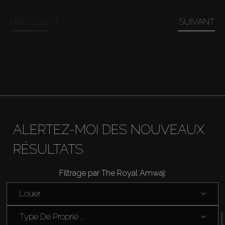
PRÉCÉDENT
SUIVANT
Louer
Vendre
Hors Plan
Agents
ALERTEZ-MOI DES NOUVEAUX
About Us
RÉSULTATS
Filtrage par The Royal Amwaj:
Louer
Type De Proprié ...