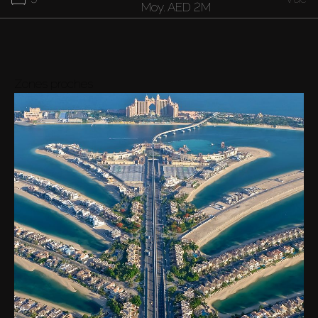
Moy.
AED 2M
40M
7
Vue
Moy.
AED 40M
Zones proches