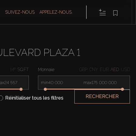
SUIVEZ-NOUS
APPELEZ-NOUS
ULEVARD PLAZA 1
M²
SQ.FT
Monnaie
GBP
CNY
EUR
AED
USD
ax
min
max
RECHERCHER
Réinitialiser tous les filtres