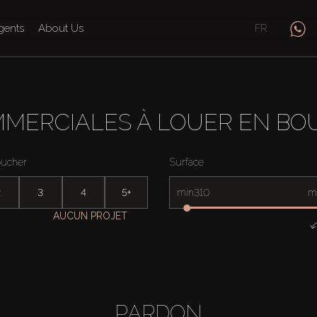
gents
About Us
FR
MERCIALES À LOUER EN BO
oucher
Surface
2
3
4
5+
min
m
AUCUN PROJET
PARDON