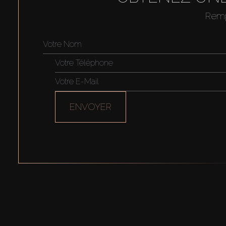
Rempl
ENVOYER