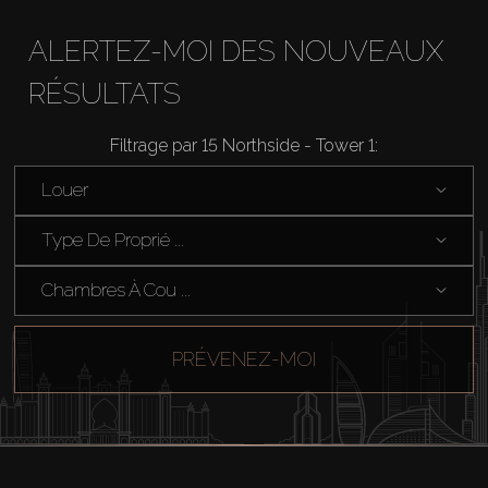
ALERTEZ-MOI DES NOUVEAUX
RÉSULTATS
Acheter
Filtrage par 15 Northside - Tower 1:
Louer
Louer
Vendre
Type De Proprié ...
Chambres À Cou ...
Hors Plan
PRÉVENEZ-MOI
Agents
About Us