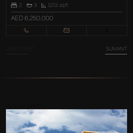
2
3
1201
sq.ft
AED 6,250,000
PRÉCÉDENT
SUIVANT
Zones proches