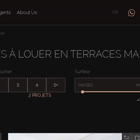
gents
About Us
FR
ive
S À LOUER EN TERRACES MA
oucher
Surface
2
3
4
5+
min
m
2 PROJETS