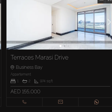
Terraces Marasi Drive
Business Bay
Appartement
1
2
974
sq.ft
AED 155,000