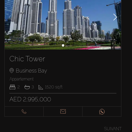
Chic Tower
Business Bay
Appartement
2
3
1520
sq.ft
AED 2,995,000
SUIVANT