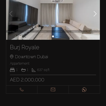
Burj Royale
Downtown Dubai
Appartement
1
1
637
sq.ft
AED 2,000,000