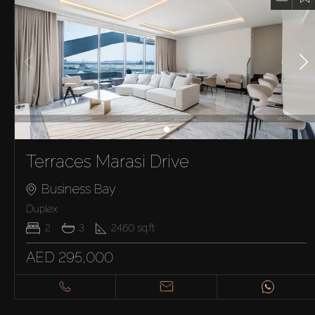
Terraces Marasi Drive
Business Bay
Duplex
2
3
2460
sq.ft
AED 295,000