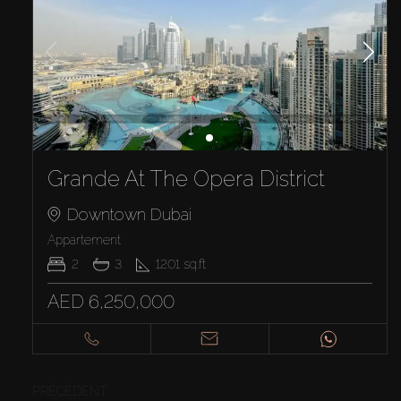
Grande At The Opera District
Downtown Dubai
Appartement
2
3
1201
sq.ft
AED 6,250,000
PRÉCÉDENT