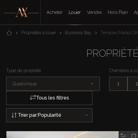
Acheter
Louer
Vendre
Hors Plan
A
Propriétés à louer
Business Bay
Terraces Marasi Dr
PROPRIÉTÉ
Type de propriété
Chambres à c
Quelconque
1
Tous les filtres
Trier par:
Popularité