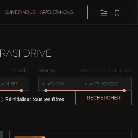
SUIVEZ-NOUS
APPELEZ-NOUS
RASI DRIVE
M²
SQ.FT
Monnaie
GBP
CNY
EUR
AED
USD
ax
min
max
RECHERCHER
Réinitialiser tous les filtres