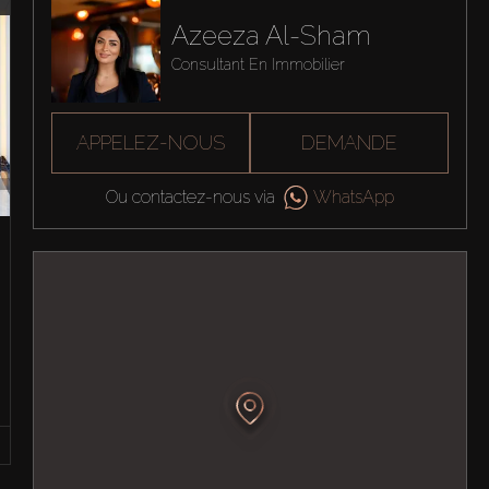
Azeeza Al-Sham
Consultant En Immobilier
APPELEZ-NOUS
DEMANDE
Ou contactez-nous via
WhatsApp