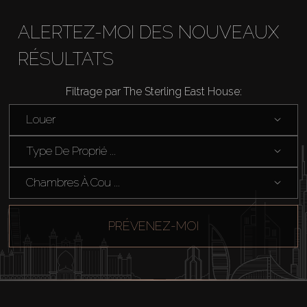
ALERTEZ-MOI DES NOUVEAUX
RÉSULTATS
Filtrage par The Sterling East House:
Acheter
Louer
Louer
Type De Proprié ...
Chambres À Cou ...
Vendre
Hors Plan
PRÉVENEZ-MOI
Agents