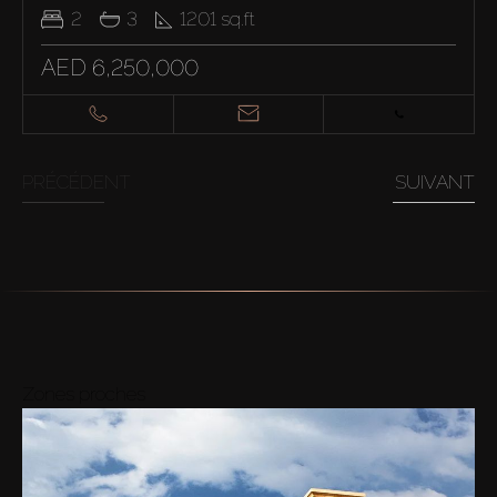
2
3
1201
sq.ft
AED 6,250,000
PRÉCÉDENT
SUIVANT
Zones proches