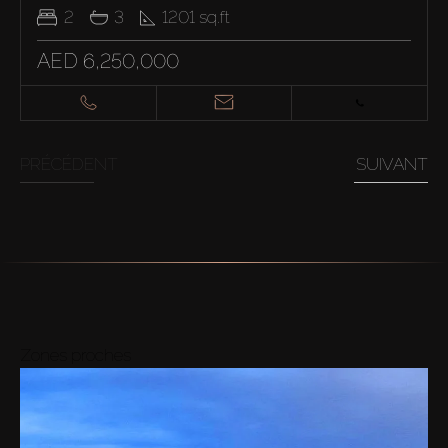
2
3
1201
sq.ft
AED 6,250,000
PRÉCÉDENT
SUIVANT
Zones proches