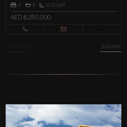
2
3
1201
sq.ft
AED 6,250,000
PRÉCÉDENT
SUIVANT
Zones proches