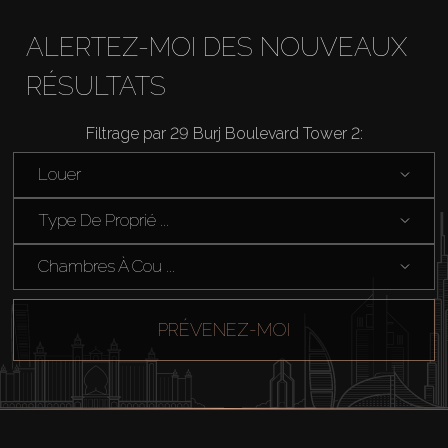
ALERTEZ-MOI DES NOUVEAUX
RÉSULTATS
Filtrage par 29 Burj Boulevard Tower 2:
Louer
Acheter
Type De Proprié ...
Louer
Chambres À Cou ...
Vendre
PRÉVENEZ-MOI
Hors Plan
Agents