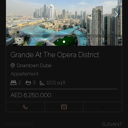
Grande At The Opera District
Downtown Dubai
Appartement
2
3
1201
sq.ft
AED 6,250,000
PRÉCÉDENT
SUIVANT