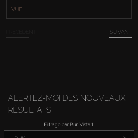
VUE
PRÉCÉDENT
SUIVANT
Acheter
ALERTEZ-MOI DES NOUVEAUX
RÉSULTATS
Louer
Filtrage par Burj Vista 1:
Vendre
Louer