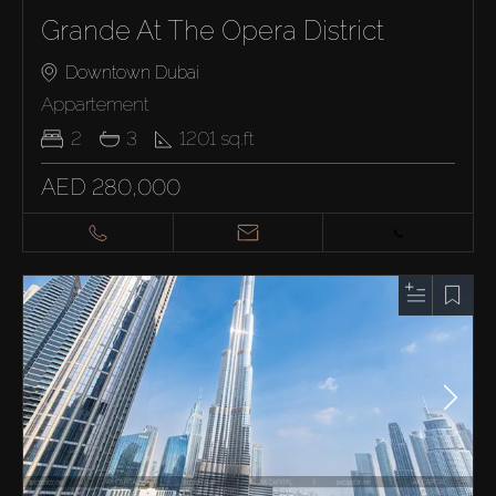
Grande At The Opera District
Downtown Dubai
Appartement
2
3
1201
sq.ft
AED 280,000