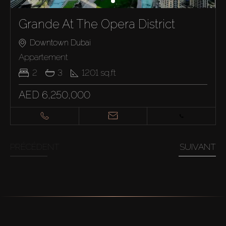
Grande At The Opera District
Downtown Dubai
Appartement
2
3
1201
sq.ft
AED 6,250,000
PRÉCÉDENT
SUIVANT