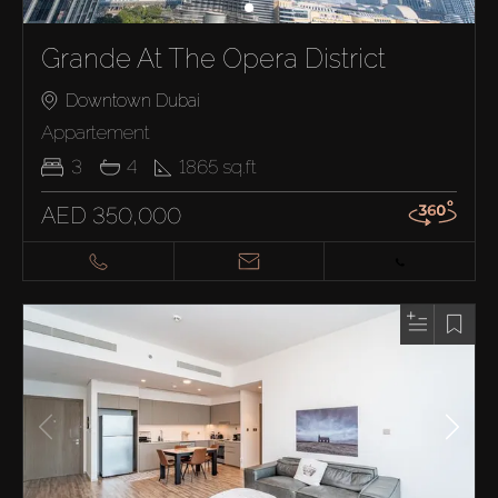
Grande At The Opera District
Downtown Dubai
Appartement
3
4
1865
sq.ft
AED 350,000