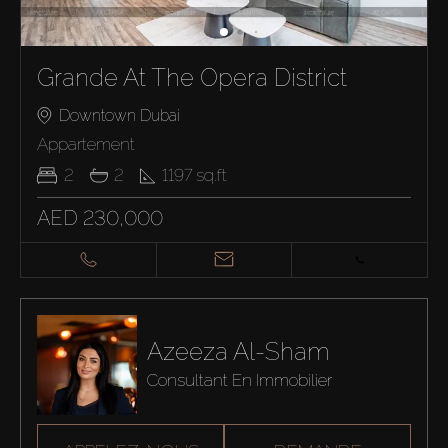
Grande At The Opera District
Downtown Dubai
Appartement
2
2
1197
sq.ft
AED 230,000
Azeeza Al-Sham
Consultant En Immobilier