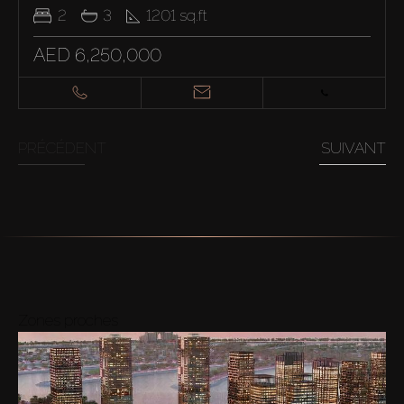
2
3
1201
sq.ft
AED 6,250,000
PRÉCÉDENT
SUIVANT
Zones proches