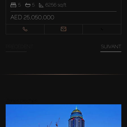
5
5
6256
sq.ft
AED 25,050,000
PRÉCÉDENT
SUIVANT
Zones proches