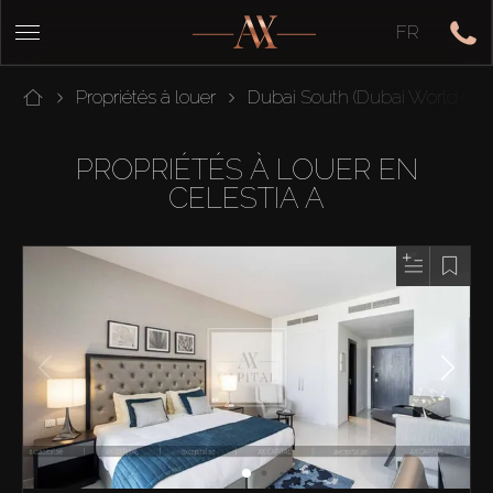
FR
Propriétés à louer
Dubai South (Dubai World Cent
PROPRIÉTÉS À LOUER EN
CELESTIA A