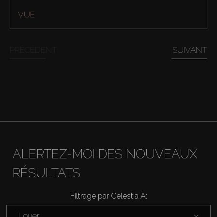
VUE
PRÉCÉDENT
SUIVANT
Acheter
ALERTEZ-MOI DES NOUVEAUX
RÉSULTATS
Louer
Filtrage par Celestia A:
Vendre
Louer