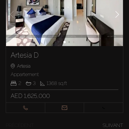
Artesia D
Artesia
Appartement
2
3
1368
sq.ft
AED 1,625,000
PRÉCÉDENT
SUIVANT