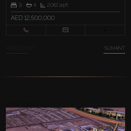
3
4
2061
sq.ft
AED 12,500,000
PRÉCÉDENT
SUIVANT
Zones proches