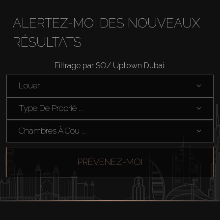
ALERTEZ-MOI DES NOUVEAUX
RÉSULTATS
Filtrage par SO/ Uptown Dubai:
Acheter
Louer
Louer
Type De Proprié ...
Chambres À Cou ...
Vendre
Hors Plan
PRÉVENEZ-MOI
Agents