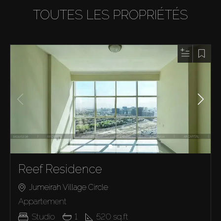
TOUTES LES PROPRIÉTÉS
Reef Residence
Jumeirah Village Circle
Appartement
Studio
1
520
sq.ft