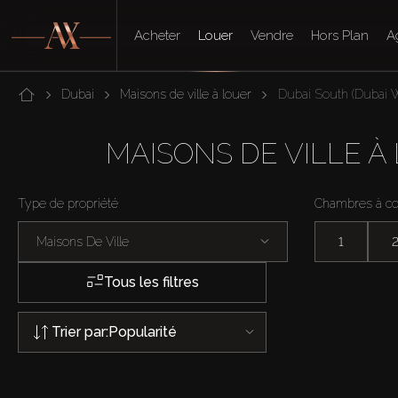
Acheter
Louer
Vendre
Hors Plan
A
Dubai
Maisons de ville à louer
Dubai South (Dubai W
MAISONS DE VILLE À
Type de propriété
Chambres à c
Maisons De Ville
1
Tous les filtres
Trier par:
Popularité