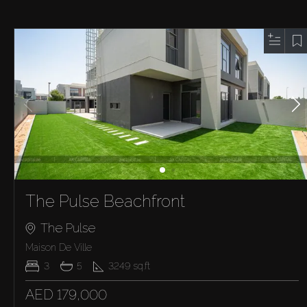
The Pulse Beachfront
The Pulse
Maison De Ville
3
5
3249
sq.ft
AED 179,000