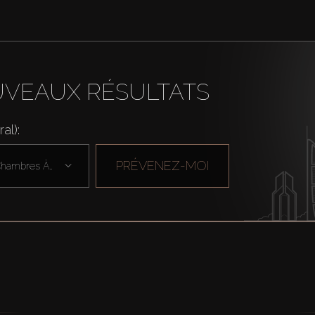
UVEAUX RÉSULTATS
al):
PRÉVENEZ-MOI
Chambres À Cou ...