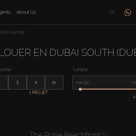
gents
About Us
FR
orld Central)
 LOUER EN DUBAI SOUTH (D
oucher
Surface
2
3
4
5+
min
m
1 PROJET
The Pulse Beachfront
(1)