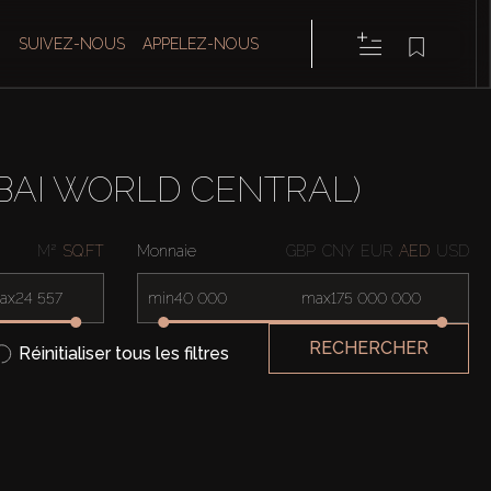
SUIVEZ-NOUS
APPELEZ-NOUS
UBAI WORLD CENTRAL)
M²
SQ.FT
Monnaie
GBP
CNY
EUR
AED
USD
ax
min
max
RECHERCHER
Réinitialiser tous les filtres