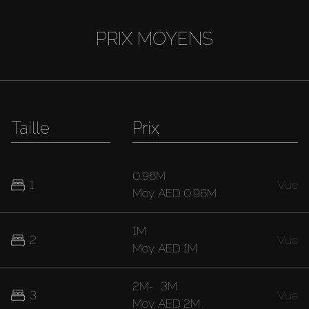
PRIX MOYENS
Taille
Prix
0.96M
1
Vue
Moy.
AED 0.96M
1M
2
Vue
Moy.
AED 1M
2M
-
3M
3
Vue
Moy.
AED 2M