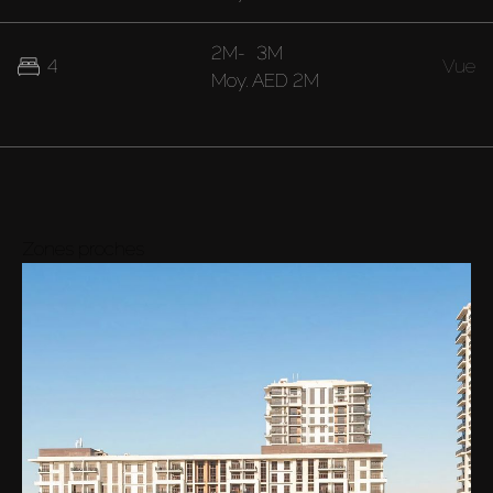
2M
-
3M
4
Vue
Moy.
AED 2M
Zones proches