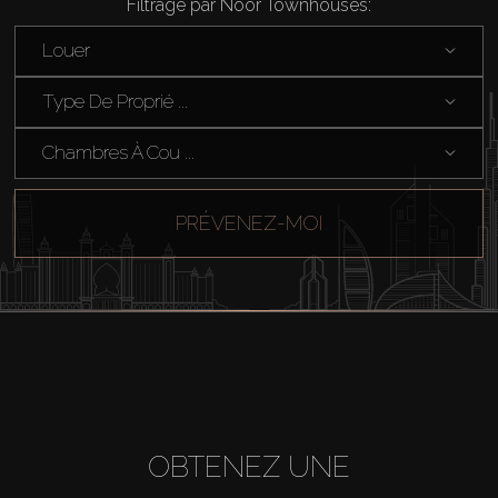
Filtrage par Noor Townhouses:
Acheter
Louer
Type De Proprié ...
Louer
Chambres À Cou ...
Vendre
PRÉVENEZ-MOI
Hors Plan
Agents
About Us
OBTENEZ UNE