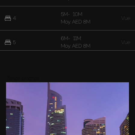
5M
-
10M
4
Vue
Moy.
AED 8M
6M
-
11M
5
Vue
Moy.
AED 8M
8M
-
24M
6
Vue
Moy.
AED 15M
Zones proches