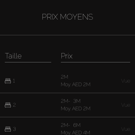
PRIX MOYENS
Taille
Prix
2M
1
Vue
Moy.
AED 2M
2M
-
3M
2
Vue
Moy.
AED 2M
2M
-
6M
3
Vue
Moy.
AED 4M