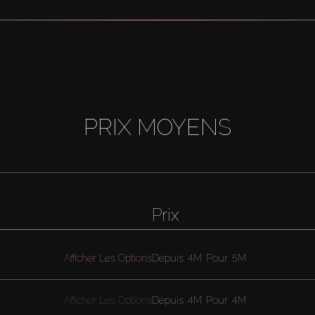
PRIX MOYENS
Prix
Afficher Les Options
Depuis
4M
Pour
5M
Afficher Les Options
Depuis
4M
Pour
4M