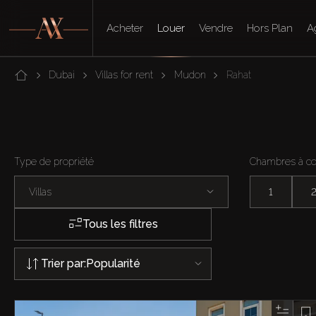
Acheter
Louer
Vendre
Hors Plan
A
Dubai
Villas for rent
Mudon
Rahat
Type de propriété
Chambres à c
Villas
1
Tous les filtres
Trier par:
Popularité