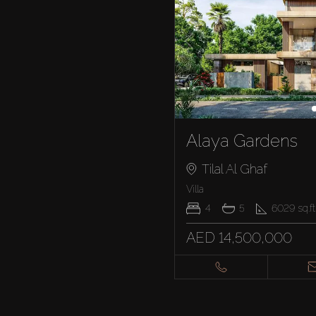
Alaya Gardens
Tilal Al Ghaf
Villa
4
5
6029
sq.ft
AED 14,500,000