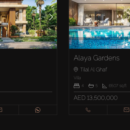
Alaya Gardens
Tilal Al Ghaf
Villa
4
5
6507
sq.ft
AED 13,500,000