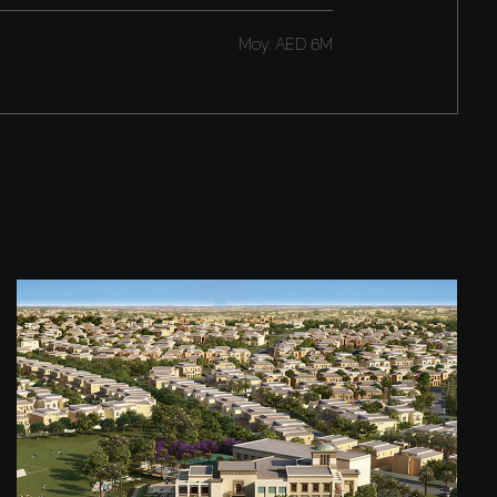
Moy.
AED 6M