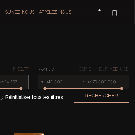
SUIVEZ-NOUS
APPELEZ-NOUS
M²
SQ.FT
Monnaie
GBP
CNY
EUR
AED
USD
ax
min
max
RECHERCHER
Réinitialiser tous les filtres