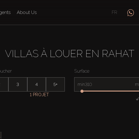
gents
About Us
FR
VILLAS À LOUER EN RAHAT
oucher
Surface
2
3
4
5+
min
m
1 PROJET