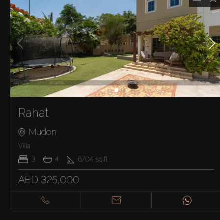
Rahat
Mudon
Villa
3
4
6704
sq.ft
AED 325,000