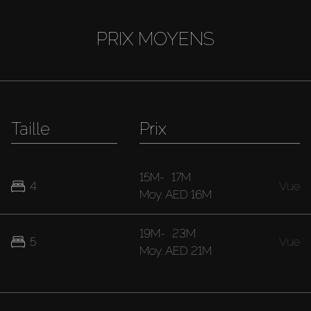
PRIX MOYENS
Taille
Prix
15M
-
17M
4
Vue
Moy.
AED 16M
19M
-
23M
5
Vue
Moy.
AED 21M