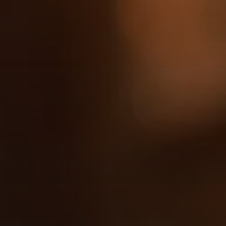
Vendre
Hors Plan
Agents
About Us