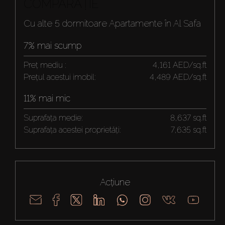
COMPARAȚIE
Cu alte 5 dormitoare Apartamente în Al Safa
7% mai scump
Preț mediu :
4,161 AED/sq.ft
Prețul acestui imobil:
4,489 AED/sq.ft
11% mai mic
Suprafața medie:
8,637 sq.ft
Suprafața acestei proprietăți:
7,635 sq.ft
Acțiune