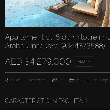
Apartament cu 5 dormitoare în C
Arabe Unite (axc-9344873588)
AED 34,279,000
AED
Al Safa
Apartament
5
6
7,636 sq.ft
CARACTERISTICI ȘI FACILITĂȚI