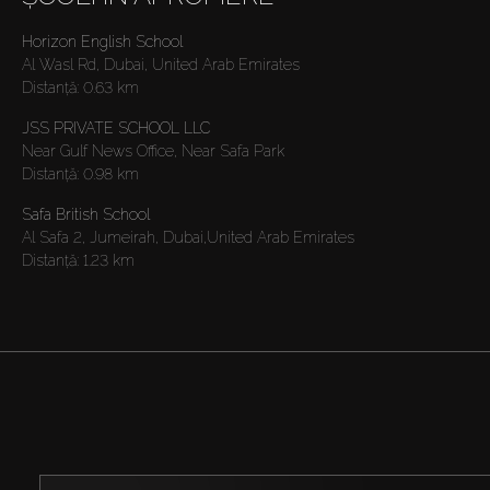
Horizon English School
Al Wasl Rd, Dubai, United Arab Emirates
Distanţă:
0.63 km
JSS PRIVATE SCHOOL LLC
Near Gulf News Office, Near Safa Park
Distanţă:
0.98 km
Safa British School
Al Safa 2, Jumeirah, Dubai,United Arab Emirates
Distanţă:
1.23 km