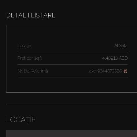
DETALII LISTARE
Locație:
Al Safa
Pret per
sq.ft
4,489.13 AED
Nr. De Referință:
axc-9344873588
LOCAȚIE