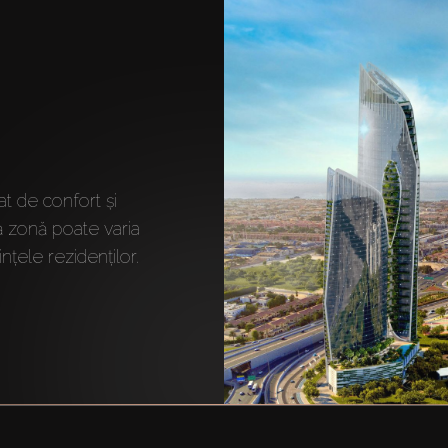
at de confort și 
tă zonă poate varia 
ințele rezidenților.