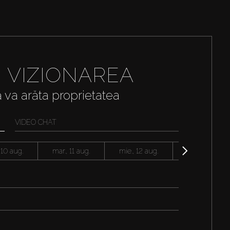
I VIZIONAREA
ă va arăta proprietatea
VIDEO CHAT
 10 aug.
mar., 11 aug.
mie., 12 aug.
joi, 13 aug.