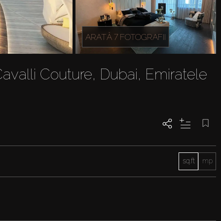
ARATĂ 7 FOTOGRAFII
avalli Couture, Dubai, Emiratele
sq.ft
mp