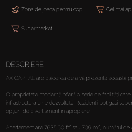
Zona de joaca pentru copii
Cel mai ap
Supermarket
DESCRIERE
AX CAPITAL are plăcerea de a vă prezenta această pro
O proprietate modernă oferă o serie de facilități care a
infrastructură bine dezvoltată. Rezidenții pot găsi sup
opțiuni de divertisment în apropiere.
Apartament are 7635.60 ft² sau 709 m², numărul de 