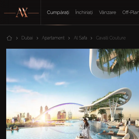
Cumpărați
Închiriați
Vânzare
Off-Pla
Dubai
Apartament
Al Safa
Cavalli Couture