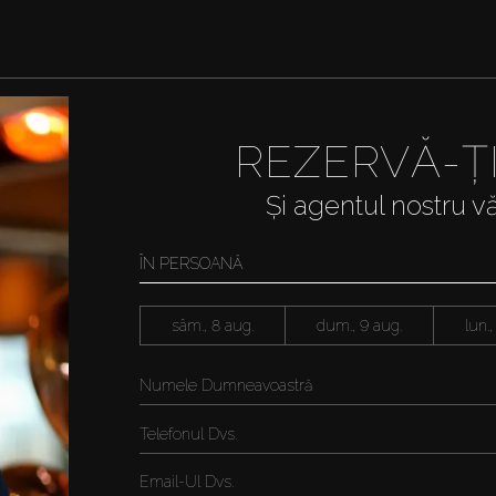
REZERVĂ-Ț
Și agentul nostru v
ÎN PERSOANĂ
sâm., 8 aug.
dum., 9 aug.
lun.,