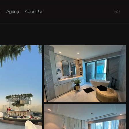
n
Agenți
About Us
RO