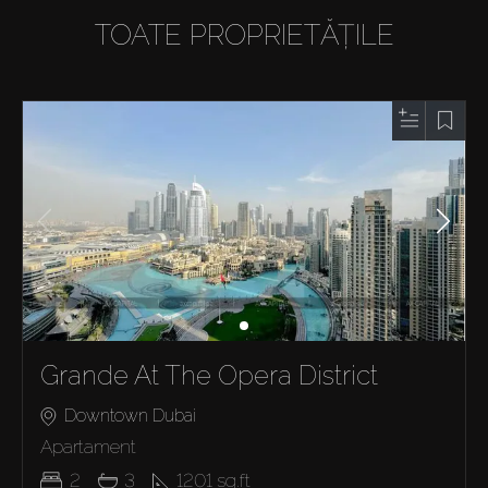
TOATE PROPRIETĂȚILE
Grande At The Opera District
Downtown Dubai
Apartament
2
3
1201
sq.ft