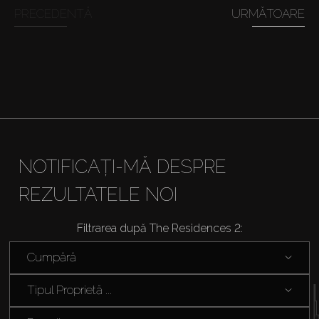
Închiriați
PRECEDENTĂ
URMĂTOARE
Vânzare
Off-Plan
Agenți
NOTIFICAȚI-MĂ DESPRE
About Us
REZULTATELE NOI
Filtrarea după The Residences 2:
Cumpără
Tipul Proprietă ...