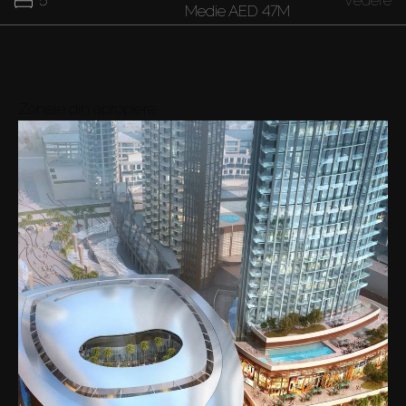
Medie
AED 47M
37M
7
Vedere
Medie
AED 37M
Zonele din apropiere