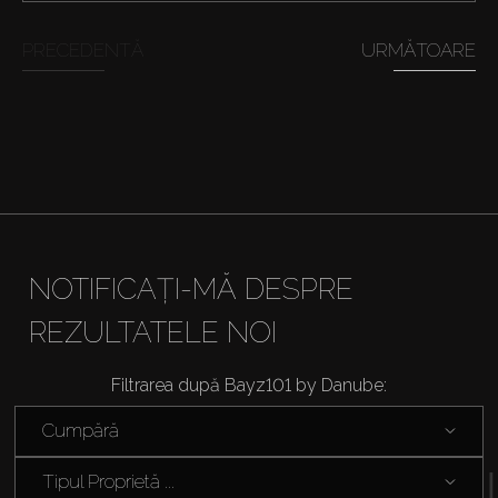
Cumpărați
PRECEDENTĂ
URMĂTOARE
Închiriați
Vânzare
Off-Plan
Agenți
NOTIFICAȚI-MĂ DESPRE
REZULTATELE NOI
About Us
Filtrarea după Bayz101 by Danube:
Cumpără
Tipul Proprietă ...