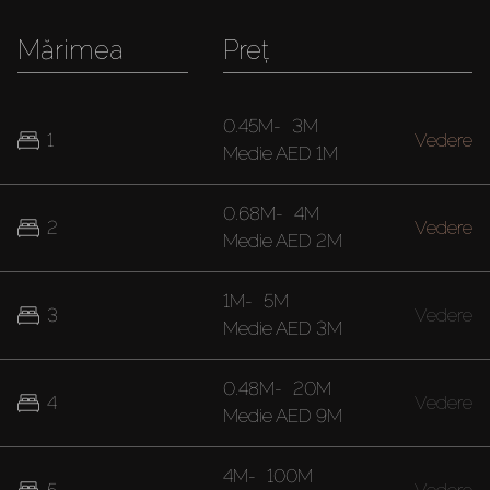
Mărimea
Preț
0.45M
-
3M
1
Vedere
Medie
AED 1M
0.68M
-
4M
2
Vedere
Medie
AED 2M
1M
-
5M
3
Vedere
Medie
AED 3M
0.48M
-
20M
4
Vedere
Medie
AED 9M
4M
-
100M
5
Vedere