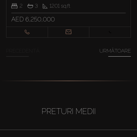
2
3
1201
sq.ft
AED 6,250,000
PRECEDENTĂ
URMĂTOARE
PRETURI MEDII