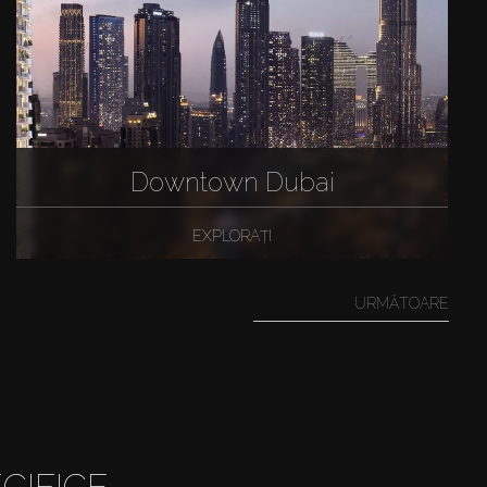
Downtown Dubai
EXPLORAȚI
URMĂTOARE
CIFICE