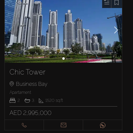
Chic Tower
Business Bay
Apartament
2
3
1520
sq.ft
AED 2,995,000