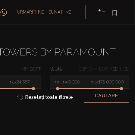
URMĂRIȚI-NE
SUNAȚI-NE
 TOWERS BY PARAMOUNT
MP
SQ.FT
Valută
GBP
CNY
EUR
AED
USD
max
minim
max
CĂUTARE
Resetați toate filtrele