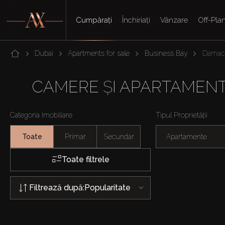
Cumpărați
Închiriați
Vânzare
Off-Pla
Dubai
Apartments for sale
Business Bay
Damac 
CAMERE ȘI APARTAMEN
Categoria Imobiliare
Tipul Proprietății
Toate
Primar
Secundar
Apartamente
Toate filtrele
Filtrează după:
Popularitate