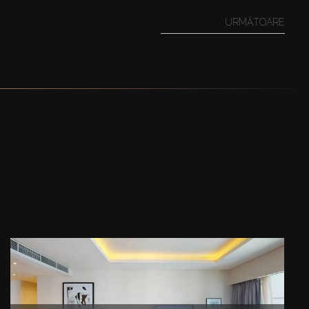
URMĂTOARE