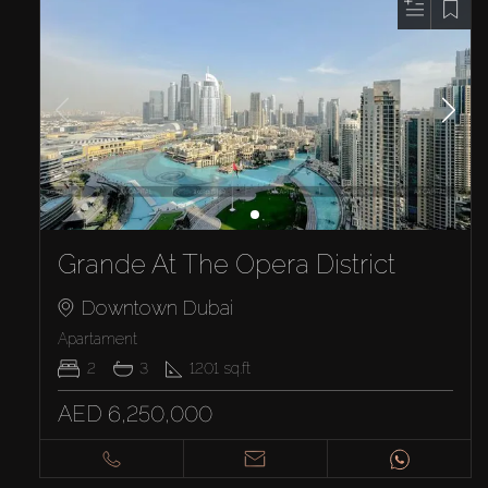
Grande At The Opera District
Downtown Dubai
Apartament
2
3
1201
sq.ft
AED 6,250,000