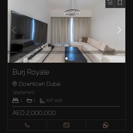
Burj Royale
Downtown Dubai
Apartament
1
1
637
sq.ft
AED 2,000,000