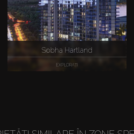
Sobha Hartland
EXPLORAȚI
IETĂȚI SIMILARE ÎN ZONE SPE