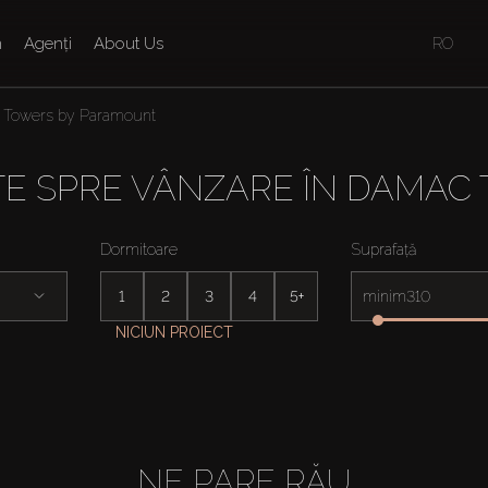
n
Agenți
About Us
RO
Towers by Paramount
TE SPRE VÂNZARE ÎN DAMAC
Dormitoare
Suprafață
1
2
3
4
5+
minim
NICIUN PROIECT
NE PARE RĂU