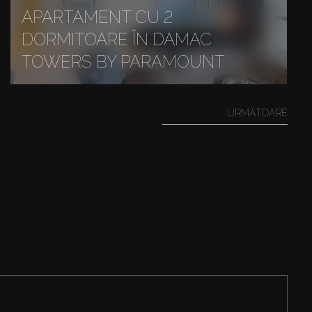
APARTAMENT CU 2
DORMITOARE ÎN DAMAC
TOWERS BY PARAMOUNT
URMĂTOARE