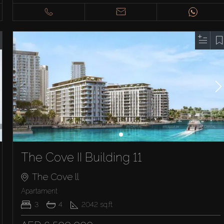
The Cove II Building 11
The Cove ll
Apartament
3
4
2042
sq.ft