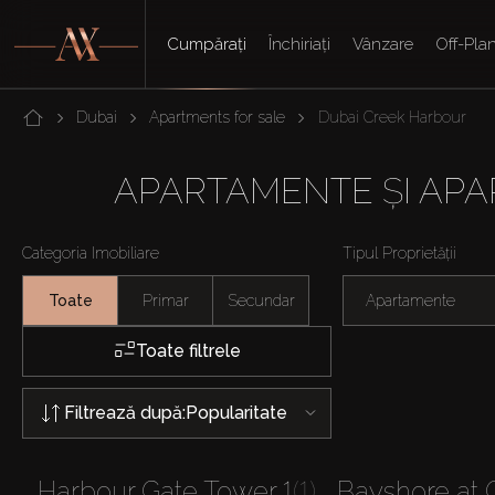
Cumpărați
Închiriați
Vânzare
Off-Pla
Dubai
Apartments for sale
Dubai Creek Harbour
APARTAMENTE ȘI APA
Categoria Imobiliare
Tipul Proprietății
Toate
Primar
Secundar
Apartamente
Toate filtrele
Filtrează după:
Popularitate
Harbour Gate Tower 1
(1)
Bayshore at 