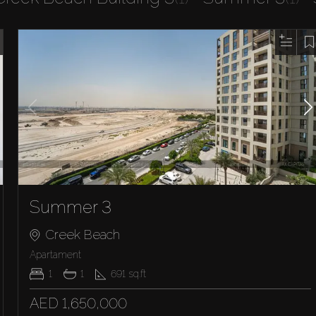
Summer 3
Creek Beach
Apartament
1
1
691
sq.ft
AED 1,650,000