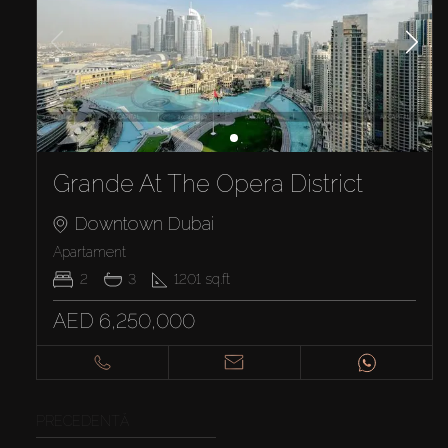
Grande At The Opera District
Downtown Dubai
Apartament
2
3
1201
sq.ft
AED 6,250,000
PRECEDENTĂ