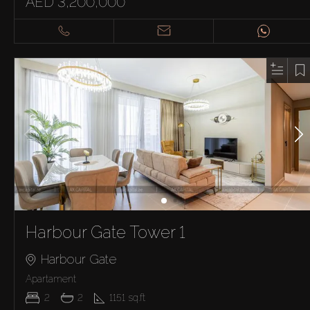
AED 3,200,000
Harbour Gate Tower 1
Harbour Gate
Apartament
2
2
1151
sq.ft