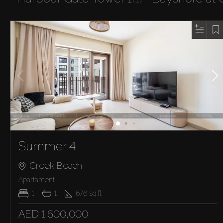
Summer 4
Creek Beach
Apartament
1
1
676
sq.ft
AED 1,600,000