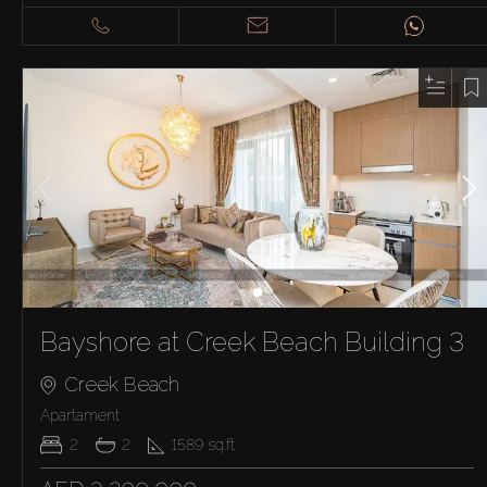
Bayshore at Creek Beach Building 3
Creek Beach
Apartament
2
2
1589
sq.ft