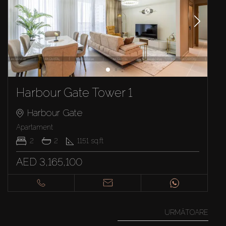
Harbour Gate Tower 1
Harbour Gate
Apartament
2
2
1151
sq.ft
AED 3,165,100
URMĂTOARE