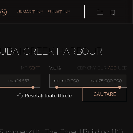
URMĂRIȚI-NE
SUNAȚI-NE
DUBAI CREEK HARBOUR
MP
SQ.FT
Valută
GBP
CNY
EUR
AED
USD
max
minim
max
CĂUTARE
Resetați toate filtrele
Summer 4
(1)
The Cove II Building 11
(1)