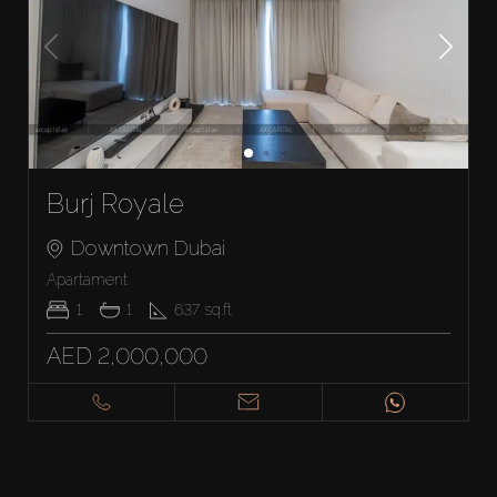
Burj Royale
Downtown Dubai
Apartament
1
1
637
sq.ft
AED 2,000,000