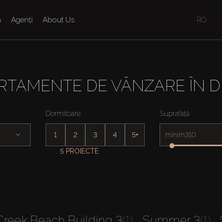
n
Agenți
About Us
RO
RTAMENTE DE VÂNZARE ÎN 
Dormitoare
Suprafață
1
2
3
4
5+
minim
5 PROIECTE
Creek Beach Building 3
(1)
Summer 3
(1)