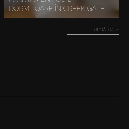
DORMITOARE ÎN CREEK GATE
URMĂTOARE