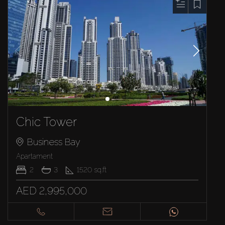
Chic Tower
Business Bay
Apartament
2
3
1520
sq.ft
AED 2,995,000