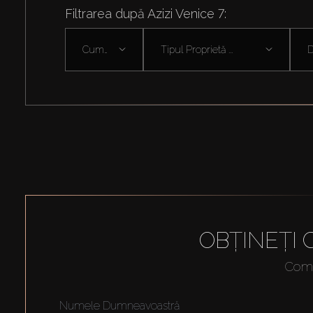
Filtrarea după Azizi Venice 7:
Cumpără
Tipul Proprietă ...
D
OBȚINEȚI
Compl