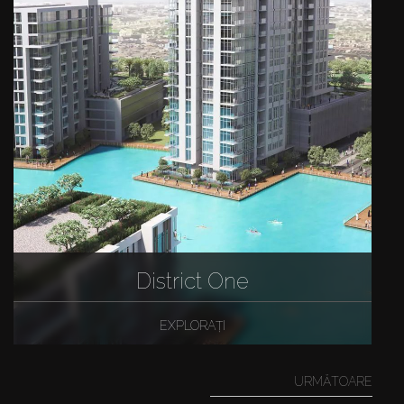
District One
EXPLORAȚI
URMĂTOARE