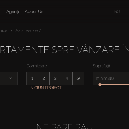
n
Agenți
About Us
RO
nice
Azizi Venice 7
RTAMENTE SPRE VÂNZARE ÎN 
Dormitoare
Suprafață
1
2
3
4
5+
minim
NICIUN PROIECT
NE PARE RĂU