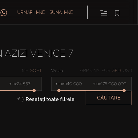
URMĂRIȚI-NE
SUNAȚI-NE
AZIZI VENICE 7
MP
SQ.FT
Valută
GBP
CNY
EUR
AED
USD
max
minim
max
CĂUTARE
Resetați toate filtrele