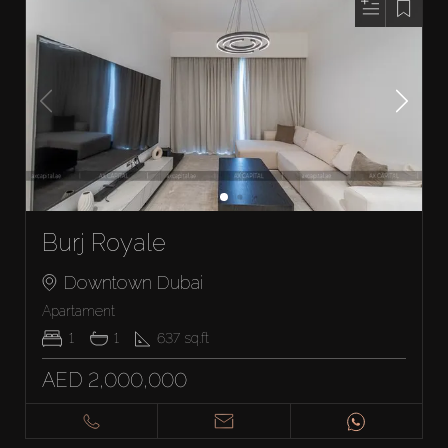
Burj Royale
Downtown Dubai
Apartament
1
1
637
sq.ft
AED 2,000,000