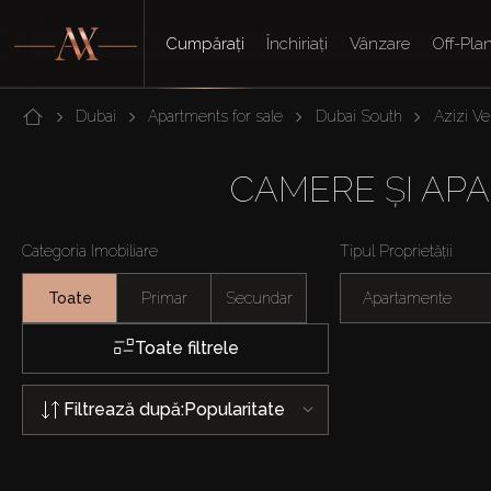
Cumpărați
Închiriați
Vânzare
Off-Pla
Dubai
Apartments for sale
Dubai South
Azizi Ve
CAMERE ȘI APA
Categoria Imobiliare
Tipul Proprietății
Toate
Primar
Secundar
Apartamente
Toate filtrele
Filtrează după:
Popularitate