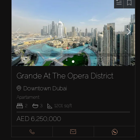
Grande At The Opera District
Downtown Dubai
Apartament
2
3
1201
sq.ft
AED 6,250,000