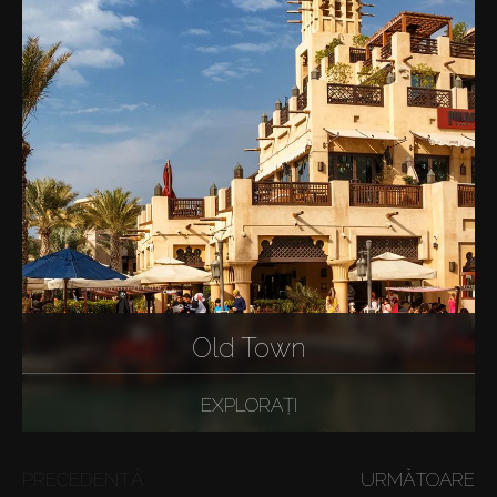
Old Town
EXPLORAȚI
PRECEDENTĂ
URMĂTOARE