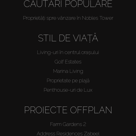
CĂUTĂRI POPULARE
Proprietăți spre vânzare în Nobles Tower
STIL DE VIAȚĂ
Living-uri în centrul orașului
Golf Estates
Marina Living
Proprietate pe plajă
Penthouse-uri de Lux
PROIECTE OFFPLAN
Farm Gardens 2
Address Residences Zabeel