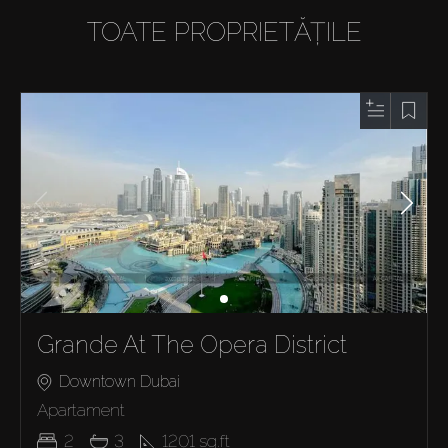
TOATE PROPRIETĂȚILE
Grande At The Opera District
Downtown Dubai
Apartament
2
3
1201
sq.ft