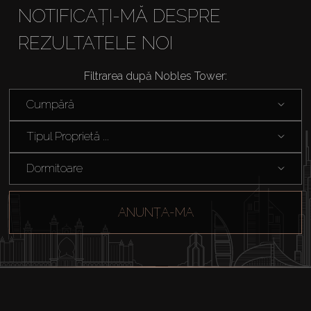
NOTIFICAȚI-MĂ DESPRE
REZULTATELE NOI
Cumpărați
Filtrarea după Nobles Tower:
Închiriați
Cumpără
Vânzare
Tipul Proprietă ...
Dormitoare
Off-Plan
Agenți
ANUNȚA-MA
About Us