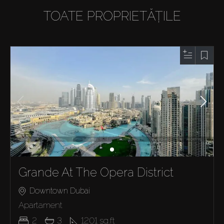
TOATE PROPRIETĂȚILE
Grande At The Opera District
Downtown Dubai
Apartament
2
3
1201
sq.ft