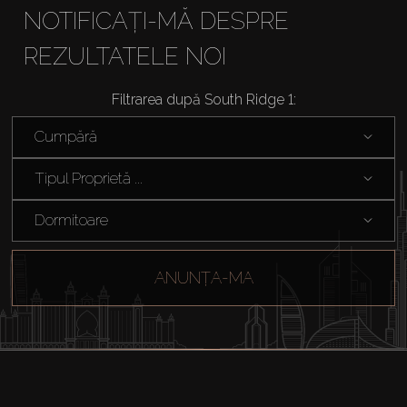
NOTIFICAȚI-MĂ DESPRE
REZULTATELE NOI
Filtrarea după South Ridge 1:
Cumpărați
Cumpără
Închiriați
Tipul Proprietă ...
Dormitoare
Vânzare
ANUNȚA-MA
Off-Plan
Agenți
About Us