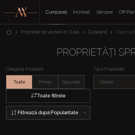
Cumpărați
Închiriați
Vânzare
Off-Pla
Proprietăți de vânzare în Dubai
Dubailand
Villanova
PROPRIETĂȚI SP
Categoria Imobiliare
Tipul Proprietății
Toate
Primar
Secundar
Oricare
Toate filtrele
Filtrează după:
Popularitate