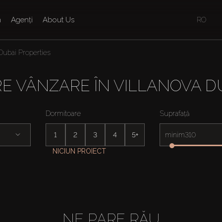
n
Agenți
About Us
RO
 Dubai Properties
RE VÂNZARE ÎN VILLANOVA D
Dormitoare
Suprafață
1
2
3
4
5+
minim
NICIUN PROIECT
NE PARE RĂU