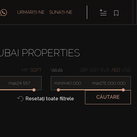
URMĂRIȚI-NE
SUNAȚI-NE
UBAI PROPERTIES
MP
SQ.FT
Valută
GBP
CNY
EUR
AED
USD
max
minim
max
CĂUTARE
Resetați toate filtrele