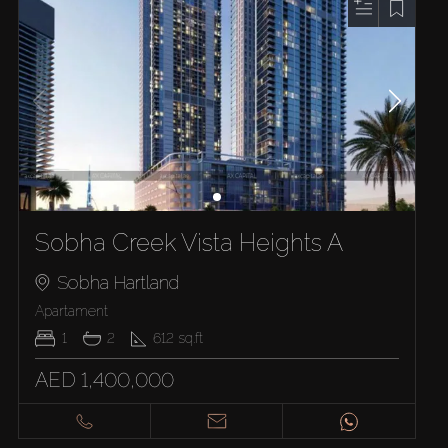
Sobha Creek Vista Heights A
Sobha Hartland
Apartament
1
2
612
sq.ft
AED 1,400,000