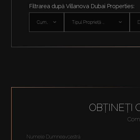
Filtrarea după Villanova Dubai Properties:
Cumpără
Tipul Proprietă ...
D
OBȚINEȚI
Compl