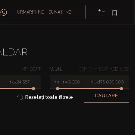
URMĂRIȚI-NE
SUNAȚI-NE
 ALDAR
MP
SQ.FT
Valută
GBP
CNY
EUR
AED
USD
max
minim
max
CĂUTARE
Resetați toate filtrele