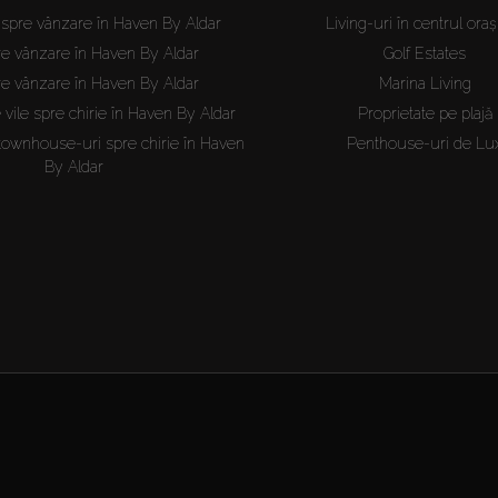
i spre vânzare în Haven By Aldar
Living-uri în centrul oraș
re vânzare în Haven By Aldar
Golf Estates
re vânzare în Haven By Aldar
Marina Living
 vile spre chirie în Haven By Aldar
Proprietate pe plajă
townhouse-uri spre chirie în Haven
Penthouse-uri de Lu
By Aldar