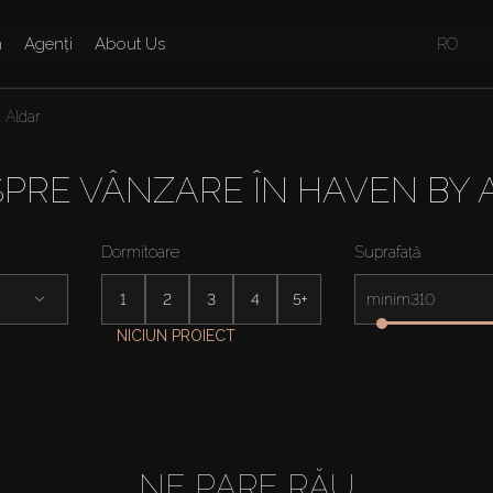
n
Agenți
About Us
RO
 Aldar
SPRE VÂNZARE ÎN HAVEN BY
Dormitoare
Suprafață
1
2
3
4
5+
minim
NICIUN PROIECT
NE PARE RĂU