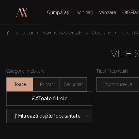
Cumpărați
Închiriați
Vânzare
Off-Pla
Dubai
Townhouses for sale
Dubailand
Haven By
VILE 
Categoria Imobiliare
Tipul Proprietății
Toate
Primar
Secundar
Townhouse-Uri
Toate filtrele
Filtrează după:
Popularitate