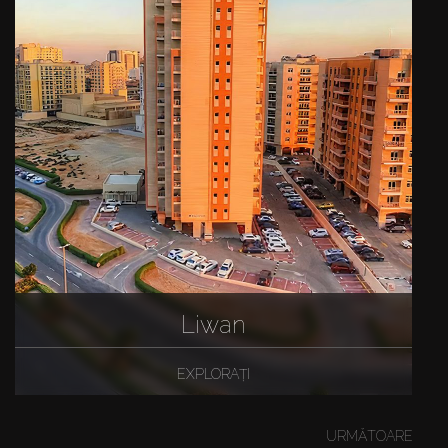
Liwan
EXPLORAȚI
URMĂTOARE