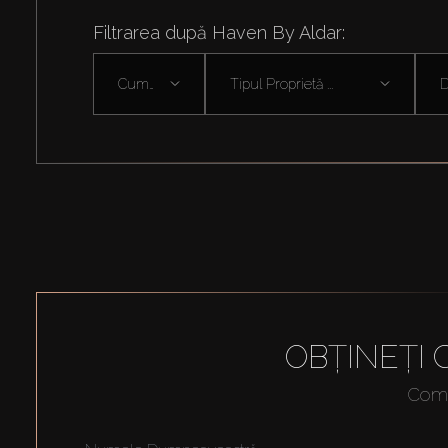
Filtrarea după Haven By Aldar:
Cumpără
Tipul Proprietă ...
D
OBȚINEȚI
Compl