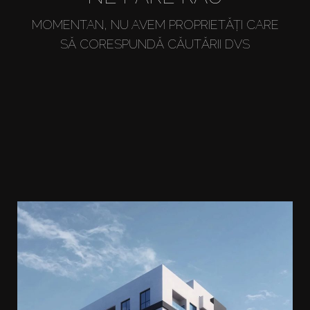
MOMENTAN, NU AVEM PROPRIETĂȚI CARE
SĂ CORESPUNDĂ CĂUTĂRII DVS