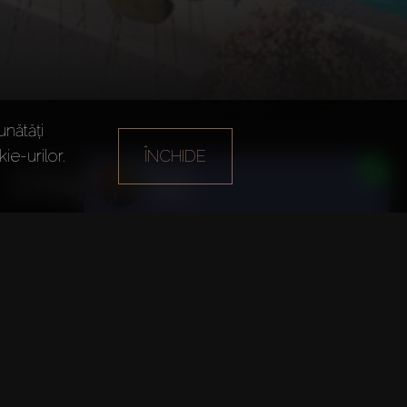
unătăți
ie-urilor.
ÎNCHIDE
Anul înființării
Biroul principal
Daria
9 May 2024
Dubai
Online