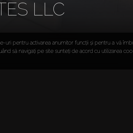
TES LLC
-uri pentru activarea anumitor funcții și pentru a vă îmb
uând să navigați pe site sunteți de acord cu utilizarea cook