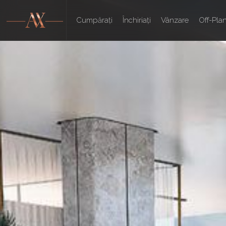
Cumpărați
Închiriați
Vânzare
Off-Pla