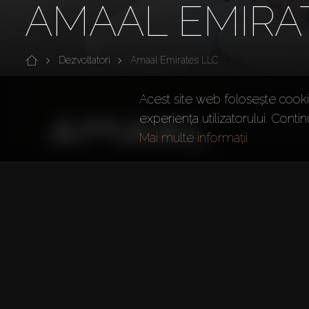
AMAAL EMIRA
Dezvoltatori
Amaal Emirates LLC
Acest site web folosește cookie
experiența utilizatorului. Contin
Mai multe informații