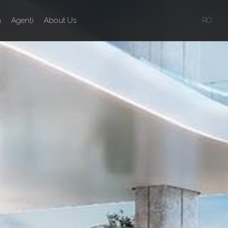
n
Agenți
About Us
RO